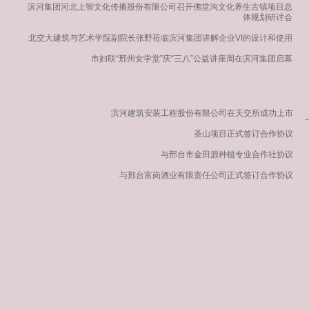
滨河集团河北上智文化传播股份有限公司召开佛堂沟文化养生古镇项目总
体规划研讨会
北交大建筑与艺术学院副院长张野莅临滨河集团讲解企业VI的设计和使用
市妇联“邢州女学堂”庆“三八”公益讲座周在滨河集团启幕
滨河建筑安装工程股份有限公司在天交所成功上市
圣山项目正式签订合作协议
与邢台市金田源种植专业合作社协议
与邢台富岗酒业有限责任公司正式签订合作协议