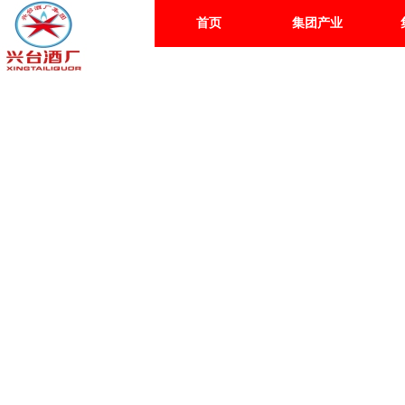
首页
集团产业
清新典雅，天赋高贵
致力于打造以白酒主业为核心的“制造业平台”