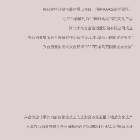
兴台古镇获得河北省重点项目、国家AAA级旅游景区。
小兴台酒被列为“中国好食品”指定定制产品
河北小兴台金酱酒业股份有限公司成立
兴台酒业集团兴台古镇财神水获得“2017巴拿马万国博览会银奖”
兴台酒业集团小兴台获得“2017巴拿马万国博览会金奖”
兴台酒业传承的内府曲酿造技艺入选邢台市第五批非物质文化遗产
河北兴台酒业有限责任公司顺利通过IS09001和HACCP体系认证